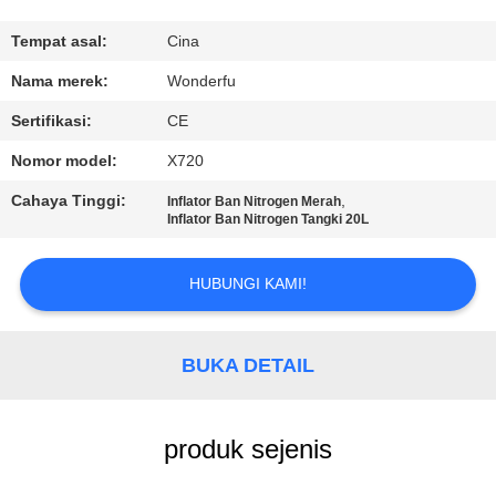
KUALITAS
Tempat asal:
Cina
HUBUNGI
Nama merek:
Wonderfu
KAMI
Sertifikasi:
CE
Nomor model:
X720
PERMINTAAN
Cahaya Tinggi:
,
Inflator Ban Nitrogen Merah
PENAWARAN
Inflator Ban Nitrogen Tangki 20L
SITEMAP
HUBUNGI KAMI!
PRIVACY
BUKA DETAIL
POLICY
produk sejenis