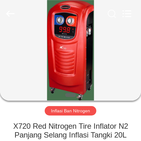
Guangzhou
Wonderfu
Automotive
Equipment
Co.,
Ltd.
All
Rights
RUMAH
Reserved.
PRODUK
TENTANG
KAMI
TUR
PABRIK
Inflasi Ban Nitrogen
X720 Red Nitrogen Tire Inflator N2
KONTROL
Panjang Selang Inflasi Tangki 20L