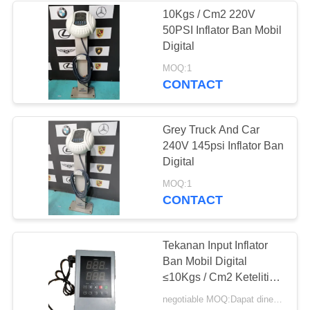
10Kgs / Cm2 220V
50PSI Inflator Ban Mobil
26
Digital
Mesin Pemulihan
MOQ:1
CONTACT
Gas AC
Grey Truck And Car
240V 145psi Inflator Ban
Digital
24
MOQ:1
CONTACT
Mesin Pemulihan
Refrigeran Besar
Tekanan Input Inflator
Ban Mobil Digital
≤10Kgs / Cm2 Ketelitian
± 2psi
negotiable MOQ:Dapat dinegosiasikan