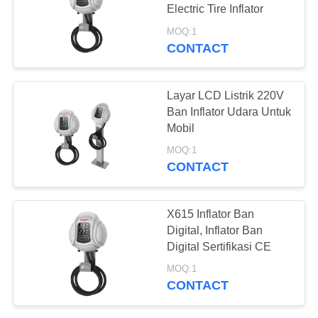
Electric Tire Inflator
MOQ:1
CONTACT
36
Mesin Pemulihan
Layar LCD Listrik 220V
AC Otomotif
Ban Inflator Udara Untuk
Mobil
MOQ:1
CONTACT
23
X615 Inflator Ban
Digital, Inflator Ban
Unit Pemulihan AC
Digital Sertifikasi CE
MOQ:1
CONTACT