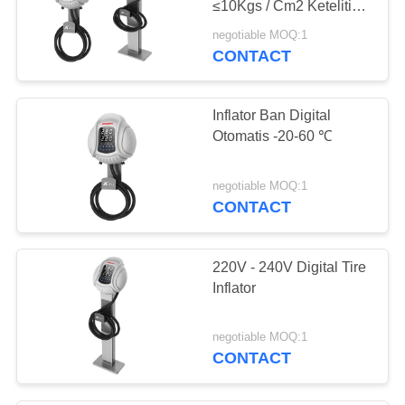
≤10Kgs / Cm2 Ketelitian
41
± 2psi
negotiable MOQ:1
CONTACT
Inflasi Ban Nitrogen
Inflator Ban Digital
Otomatis -20-60 ℃
negotiable MOQ:1
CONTACT
21
Inflator Ban Digital
220V - 240V Digital Tire
Inflator
negotiable MOQ:1
CONTACT
17