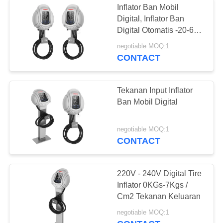
Inflator Ban Mobil
injeksi bahan bakar
Digital, Inflator Ban
Digital Otomatis -20-60
tester
℃
negotiable MOQ:1
CONTACT
Tekanan Input Inflator
Ban Mobil Digital
3
Peralatan
negotiable MOQ:1
CONTACT
Pelumasan Mobil
220V - 240V Digital Tire
Inflator 0KGs-7Kgs /
Cm2 Tekanan Keluaran
4
negotiable MOQ:1