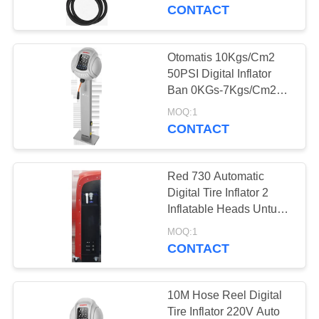
KUALITAS
CONTACT
HUBUNGI
Otomatis 10Kgs/Cm2
57
KAMI
50PSI Digital Inflator
Mesin Pemulihan
Ban 0KGs-7Kgs/Cm2
0psi~ 99psi
PERMINTAAN
AC
MOQ:1
CONTACT
PENAWARAN
Red 730 Automatic
SITEMAP
Digital Tire Inflator 2
Inflatable Heads Untuk
37
N2
PRIVACY
MOQ:1
Mesin Pemulihan
CONTACT
POLICY
AC Otomatis
10M Hose Reel Digital
Tire Inflator 220V Auto