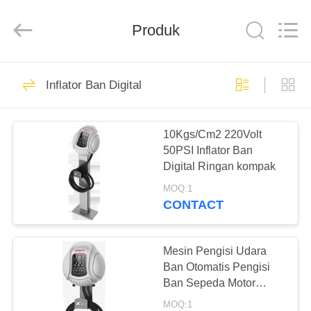
Guangzhou
Wonderfu
Automotive
Equipment
Produk
Co.,
Ltd.
All
Rights
RUMAH
Reserved.
109
Inflator Ban Digital
Mesin Pemulihan
PRODUK
Refrigerant AC
10Kgs/Cm2 220Volt
50PSI Inflator Ban
TENTANG
Digital Ringan kompak
KAMI
MOQ:1
CONTACT
61
TUR
Mesin Pemulihan
PABRIK
Mesin Pengisi Udara
Ban Otomatis Pengisi
Refrigerant Mobil
Ban Sepeda Motor
KONTROL
Untuk Mobil
MOQ:1