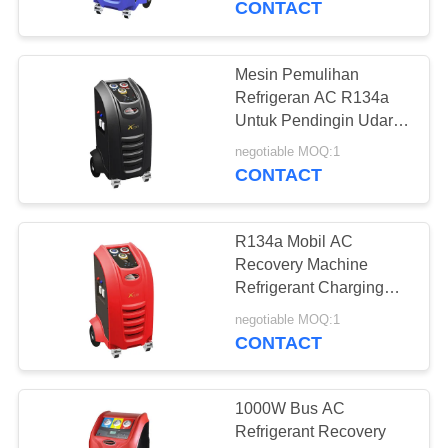
CONTACT
21
Mesin Pemulihan
Mesin AC Flush
Refrigeran AC R134a
Untuk Pendingin Udara
Otomatis
negotiable MOQ:1
CONTACT
R134a Mobil AC
16
Recovery Machine
Pemulihan Mesin
Refrigerant Charging
Station Untuk Bengkel
Siram
negotiable MOQ:1
Mobil
CONTACT
1000W Bus AC
Refrigerant Recovery