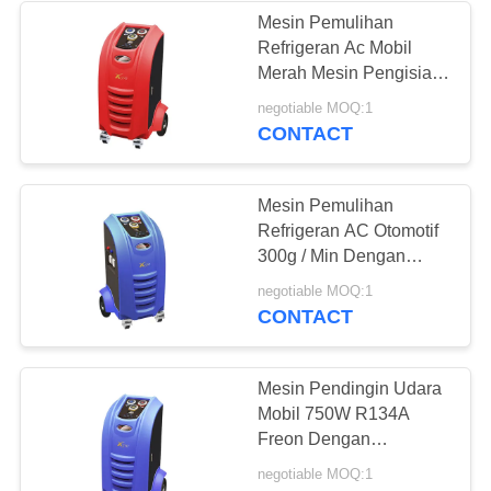
Mesin Pemulihan
Refrigeran Ac Mobil
26
Merah Mesin Pengisian
Mesin Pemulihan
Gas AC
negotiable MOQ:1
CONTACT
Gas AC
Mesin Pemulihan
Refrigeran AC Otomotif
300g / Min Dengan
Kipas Pendingin
24
negotiable MOQ:1
Kondensor
CONTACT
Mesin Pemulihan
Refrigeran Besar
Mesin Pendingin Udara
Mobil 750W R134A
Freon Dengan
Kompresor Danfoss
negotiable MOQ:1