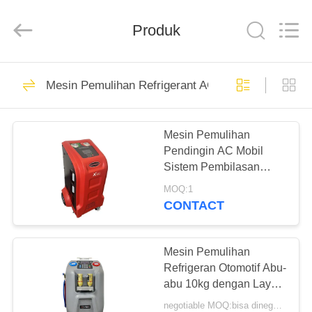
Guangzhou
Wonderfu
Automotive
Equipment
Produk
Co.,
Ltd.
All
Rights
RUMAH
Reserved.
109
Mesin Pemulihan Refrigerant AC
Mesin Pemulihan
PRODUK
Refrigerant AC
Mesin Pemulihan
Pendingin AC Mobil
TENTANG
Sistem Pembilasan
KAMI
Pendingin Udara
MOQ:1
CONTACT
61
TUR
Mesin Pemulihan
PABRIK
Mesin Pemulihan
Refrigeran Otomotif Abu-
Refrigerant Mobil
abu 10kg dengan Layar
KONTROL
Warna LCD 5 "
negotiable MOQ:bisa dinegosiasikan