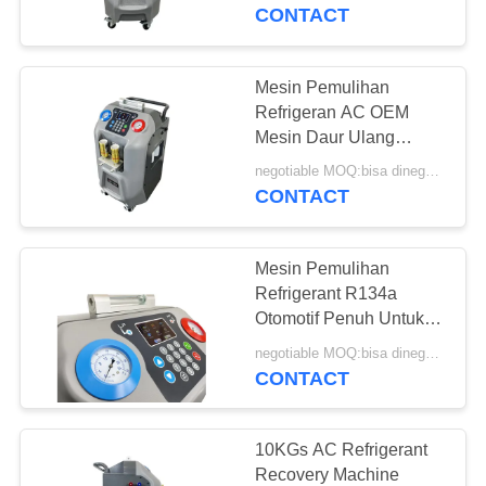
KUALITAS
CONTACT
HUBUNGI
Mesin Pemulihan
57
KAMI
Refrigeran AC OEM
Mesin Pemulihan
Mesin Daur Ulang
Refrigeran Otomatis
PERMINTAAN
AC
negotiable MOQ:bisa dinegosiasikan
CONTACT
PENAWARAN
Mesin Pemulihan
SITEMAP
Refrigerant R134a
Otomotif Penuh Untuk
37
Garasi
PRIVACY
negotiable MOQ:bisa dinegosiasikan
Mesin Pemulihan
CONTACT
POLICY
AC Otomatis
10KGs AC Refrigerant
Recovery Machine