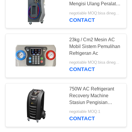
Mengisi Ulang Peralatan
Pendingin Udara
negotiable MOQ:bisa dinegosiasikan
Otomotif
CONTACT
36
Mesin Pemulihan
23kg / Cm2 Mesin AC
AC Otomotif
Mobil Sistem Pemulihan
Refrigeran Ac
negotiable MOQ:bisa dinegosiasikan
CONTACT
23
750W AC Refrigerant
Recovery Machine
Unit Pemulihan AC
Stasiun Pengisian
Refrigeran Filter Kering
negotiable MOQ:1
CONTACT