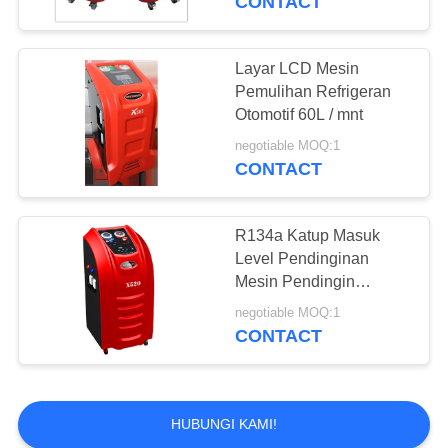
CONTACT
Layar LCD Mesin
Pemulihan Refrigeran
Otomotif 60L / mnt
negotiable MOQ:1
CONTACT
R134a Katup Masuk
Level Pendinginan
Mesin Pendingin
Otomotif
negotiable MOQ:1
CONTACT
HUBUNGI KAMI!