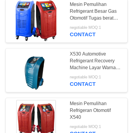
Mesin Pemulihan
Refrigerant Besar Gas
Otomotif Tugas berat
Otomatis
negotiable MOQ:1
CONTACT
X530 Automotive
Refrigerant Recovery
Machine Layar Warna
TFT 4.3 "Secara
negotiable MOQ:1
Otomatis
CONTACT
Mesin Pemulihan
Refrigeran Otomotif
X540
negotiable MOQ:1