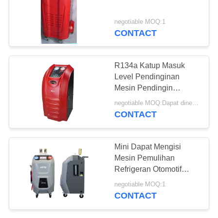
negotiable MOQ:1
CONTACT
R134a Katup Masuk
Level Pendinginan
Mesin Pendingin
Otomotif
negotiable MOQ:Dapat dinegosiasikan
CONTACT
Mini Dapat Mengisi
Mesin Pemulihan
Refrigeran Otomotif
Dengan Layar Sentuh
negotiable MOQ:1
CONTACT