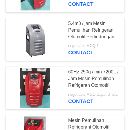
KUALITAS
CONTACT
HUBUNGI
5.4m3 / jam Mesin
KAMI
Pemulihan Refrigeran
Otomotif Perlindungan
Tekanan Rendah Tinggi
PERMINTAAN
negotiable MOQ:1
CONTACT
PENAWARAN
60Hz 250g / min 7200L /
SITEMAP
Jam Mesin Pemulihan
Refrigeran Otomotif
PRIVACY
negotiable MOQ:Dapat dinegosiasikan
CONTACT
POLICY
Mesin Pemulihan
Refrigerant Otomotif