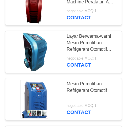
Machine Peralatan AC
Mobil Car
negotiable MOQ:1
CONTACT
Layar Berwarna-warni
Mesin Pemulihan
Refrigerant Otomotif
X565 Kondisi Udara
negotiable MOQ:1
Pembilasan
CONTACT
Mesin Pemulihan
Refrigerant Otomotif
negotiable MOQ:1
CONTACT