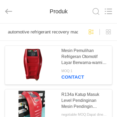
Guangzhou
Wonderfu
Automotive
Equipment
Produk
Co.,
Ltd.
All
Rights
RUMAH
Reserved.
automotive refrigerant recovery machine
PRODUK
Mesin Pemulihan
Refrigeran Otomotif
TENTANG
Layar Berwarna-warni
KAMI
X565 Kondisi Udara
MOQ:1
Pembilasan
CONTACT
TUR
PABRIK
R134a Katup Masuk
Level Pendinginan
Mesin Pendingin
KONTROL
Otomotif
negotiable MOQ:Dapat dinegosiasikan