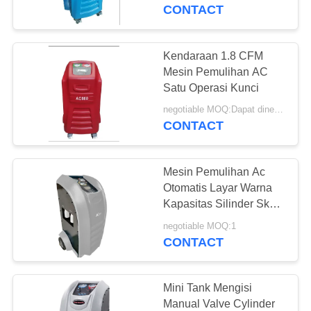
KUALITAS
Pembersihan
CONTACT
HUBUNGI
Kendaraan 1.8 CFM
57
KAMI
Mesin Pemulihan AC
Mesin Pemulihan
Satu Operasi Kunci
PERMINTAAN
AC
negotiable MOQ:Dapat dinegosiasikan
CONTACT
PENAWARAN
Mesin Pemulihan Ac
SITEMAP
Otomatis Layar Warna
Kapasitas Silinder Skala
37
Digital
PRIVACY
negotiable MOQ:1
Mesin Pemulihan
CONTACT
POLICY
AC Otomatis
Mini Tank Mengisi
Manual Valve Cylinder