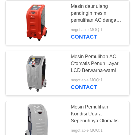
Mesin daur ulang
pendingin mesin
26
pemulihan AC dengan
Mesin Pemulihan
tampilan led X565
negotiable MOQ:1
CONTACT
Gas AC
Mesin Pemulihan AC
Otomatis Penuh Layar
LCD Berwarna-warni
24
negotiable MOQ:1
CONTACT
Mesin Pemulihan
Refrigeran Besar
Mesin Pemulihan
Kondisi Udara
Sepenuhnya Otomatis
negotiable MOQ:1