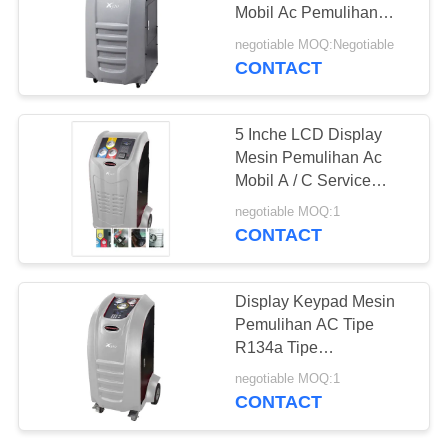
Mobil Ac Pemulihan
Mesin Gas R134a Semi
negotiable MOQ:Negotiable
Auto
CONTACT
36
Mesin Pemulihan
5 Inche LCD Display
AC Otomotif
Mesin Pemulihan Ac
Mobil A / C Service
Station Sertifikasi CE
negotiable MOQ:1
CONTACT
23
Display Keypad Mesin
Pemulihan AC Tipe
Unit Pemulihan AC
R134a Tipe
Pendinginan
negotiable MOQ:1
CONTACT