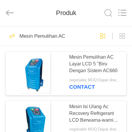
Guangzhou
Wonderfu
Automotive
Equipment
Produk
Co.,
Ltd.
All
Rights
RUMAH
Reserved.
109
Mesin Pemulihan AC
Mesin Pemulihan
PRODUK
Refrigerant AC
Mesin Pemulihan AC
Layar LCD 5 "Biru
TENTANG
Dengan Sistem AC660
KAMI
negotiable MOQ:Dapat dinegosiasikan
CONTACT
61
TUR
Mesin Pemulihan
PABRIK
Mesin Isi Ulang Ac
Recovery Refrigerant
Refrigerant Mobil
LCD Berwarna-warni
KONTROL
Untuk Pembilasan
negotiable MOQ:Dapat dinegosiasikan