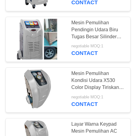
CONTACT
21
Mesin Pemulihan
Mesin AC Flush
Pendingin Udara Biru
Tugas Besar Silinder
Besar Gas Besar
negotiable MOQ:1
Otomatis
CONTACT
Mesin Pemulihan
16
Kondisi Udara X530
Pemulihan Mesin
Color Display Tiriskan
Minyak 108 KG
Siram
negotiable MOQ:1
CONTACT
Layar Warna Keypad
Mesin Pemulihan AC