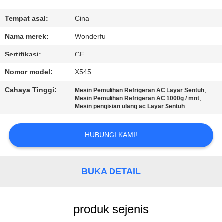
KUALITAS
Tempat asal:
Cina
HUBUNGI
Nama merek:
Wonderfu
KAMI
Sertifikasi:
CE
Nomor model:
X545
PERMINTAAN
Cahaya Tinggi:
,
Mesin Pemulihan Refrigeran AC Layar Sentuh
PENAWARAN
,
Mesin Pemulihan Refrigeran AC 1000g / mnt
Mesin pengisian ulang ac Layar Sentuh
SITEMAP
HUBUNGI KAMI!
PRIVACY
BUKA DETAIL
POLICY
produk sejenis