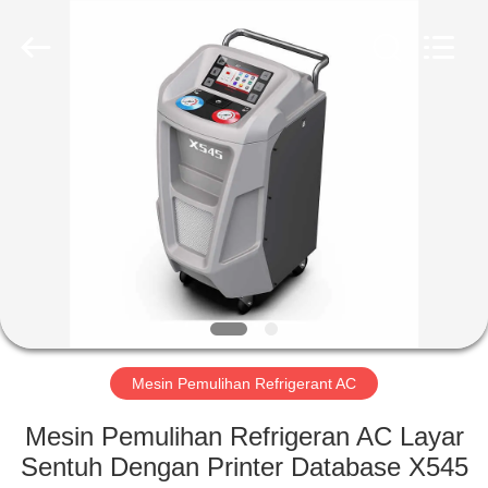
Guangzhou
Wonderfu
Automotive
Equipment
Co.,
Ltd.
All
Rights
RUMAH
Reserved.
PRODUK
TENTANG
KAMI
TUR
PABRIK
Mesin Pemulihan Refrigerant AC
Mesin Pemulihan Refrigeran AC Layar
KONTROL
Sentuh Dengan Printer Database X545