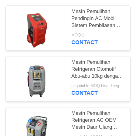
Mesin Pemulihan
Pendingin AC Mobil
Sistem Pembilasan
Pendingin Udara
MOQ:1
CONTACT
Mesin Pemulihan
Refrigeran Otomotif
Abu-abu 10kg dengan
Layar Warna LCD 5 "
negotiable MOQ:bisa dinegosiasikan
CONTACT
Mesin Pemulihan
Refrigeran AC OEM
Mesin Daur Ulang
Refrigeran Otomatis