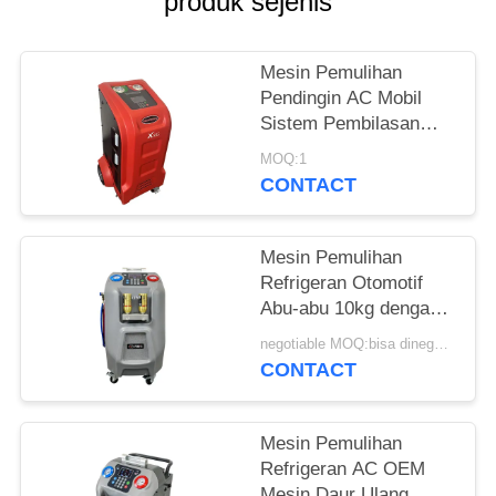
produk sejenis
Mesin Pemulihan
Pendingin AC Mobil
Sistem Pembilasan
Pendingin Udara
MOQ:1
CONTACT
Mesin Pemulihan
Refrigeran Otomotif
Abu-abu 10kg dengan
Layar Warna LCD 5 "
negotiable MOQ:bisa dinegosiasikan
CONTACT
Mesin Pemulihan
Refrigeran AC OEM
Mesin Daur Ulang