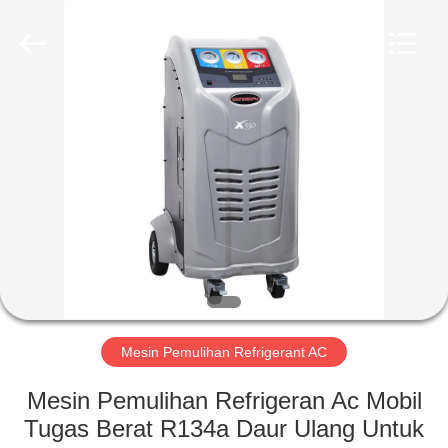
Guangzhou
Wonderfu
Automotive
Equipment
Co.,
Ltd.
All
Rights
RUMAH
Reserved.
PRODUK
TENTANG
KAMI
TUR
PABRIK
Mesin Pemulihan Refrigerant AC
Mesin Pemulihan Refrigeran Ac Mobil
KONTROL
Tugas Berat R134a Daur Ulang Untuk