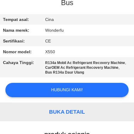
KUALITAS
Bus
HUBUNGI
Tempat asal:
Cina
KAMI
Nama merek:
Wonderfu
Sertifikasi:
CE
PERMINTAAN
Nomor model:
X550
PENAWARAN
Cahaya Tinggi:
,
R134a Mobil Ac Refrigerant Recovery Machine
,
CarOEM Ac Refrigerant Recovery Machine
Bus R134a Daur Ulang
SITEMAP
HUBUNGI KAMI!
PRIVACY
POLICY
BUKA DETAIL